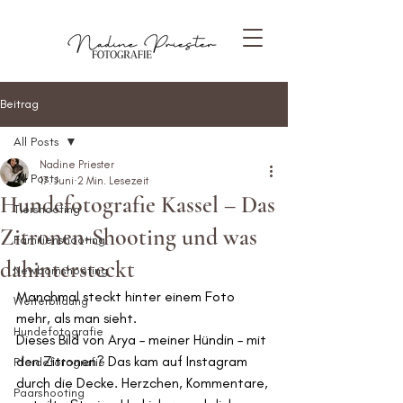
Beitrag
All Posts
Nadine Priester
All Posts
17. Juni
2 Min. Lesezeit
Hundefotografie Kassel – Das
Tiershooting
Zitronen-Shooting und was
Familienshooting
dahintersteckt
Newbornshooting
Manchmal steckt hinter einem Foto 
Weiterbildung
mehr, als man sieht.
Hundefotografie
Dieses Bild von Arya – meiner Hündin – mit 
den Zitronen? Das kam auf Instagram 
Pferdefotografie
durch die Decke. Herzchen, Kommentare, 
Paarshooting