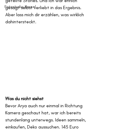
geteilte Stories. Und ich war ehrlich 
Fotostudio Kassel
gesagt selbst verliebt in das Ergebnis.
Aber lass mich dir erzählen, was wirklich 
dahintersteckt.
Was du nicht siehst
Bevor Arya auch nur einmal in Richtung 
Kamera geschaut hat, war ich bereits 
stundenlang unterwegs. Ideen sammeln, 
einkaufen, Deko aussuchen. 145 Euro 