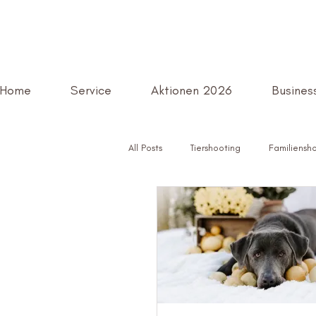
Home
Service
Aktionen 2026
Business
All Posts
Tiershooting
Familiensh
Paarshooting
Fotostudio Kassel