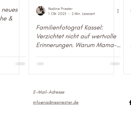
n neues
Nadine Priester
1. Okt. 2025
2 Min. Lesezeit
uhe &
Familienfotograf Kassel:
Verzichtet nicht auf wertvolle
Erinnerungen. Warum Mama-
Kind-Fotos unersetzlich sind –
auch wenn Papa nicht mit
aufs Bild möchte.
E-Mail-Adresse
So
info@nadinepriester.de
© 2026 Nadine Priester