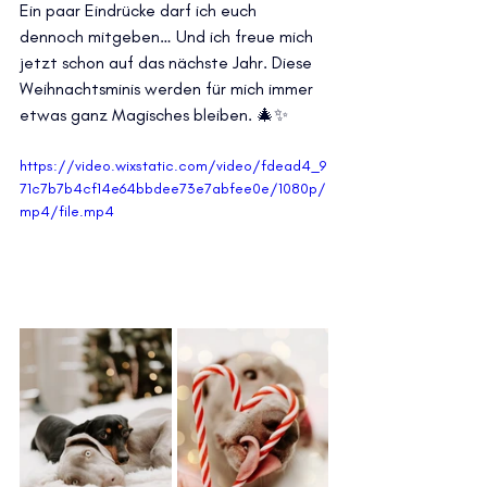
Ein paar Eindrücke darf ich euch 
dennoch mitgeben… Und ich freue mich 
jetzt schon auf das nächste Jahr. Diese 
Weihnachtsminis werden für mich immer 
etwas ganz Magisches bleiben. 🎄✨
https://video.wixstatic.com/video/fdead4_9
71c7b7b4cf14e64bbdee73e7abfee0e/1080p/
mp4/file.mp4