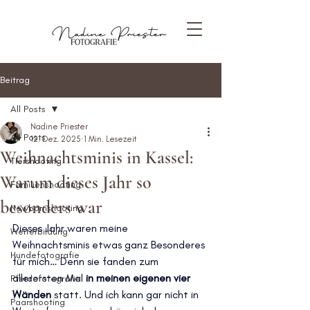
Beitrag
All Posts
Nadine Priester
All Posts
12. Dez. 2025
1 Min. Lesezeit
Weihnachtsminis in Kassel:
Tiershooting
Warum dieses Jahr so
Familienshooting
besonders war
Newbornshooting
Dieses Jahr waren meine 
Weiterbildung
Weihnachtsminis etwas ganz Besonderes 
Hundefotografie
für mich… Denn sie fanden zum 
allerersten Mal 
in meinen eigenen vier 
Pferdefotografie
Wänden
 statt. Und ich kann gar nicht in 
Paarshooting