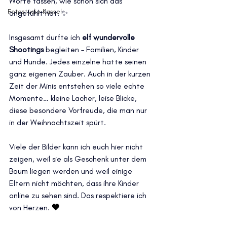
Worte fassen, wie schön sich das 
Fotostudio Kassel
angefühlt hat. ✨
Insgesamt durfte ich 
elf wundervolle 
Shootings
 begleiten – Familien, Kinder 
und Hunde. Jedes einzelne hatte seinen 
ganz eigenen Zauber. Auch in der kurzen 
Zeit der Minis entstehen so viele echte 
Momente… kleine Lacher, leise Blicke, 
diese besondere Vorfreude, die man nur 
in der Weihnachtszeit spürt.
Viele der Bilder kann ich euch hier nicht 
zeigen, weil sie als Geschenk unter dem 
Baum liegen werden und weil einige 
Eltern nicht möchten, dass ihre Kinder 
online zu sehen sind. Das respektiere ich 
von Herzen. 
🧡