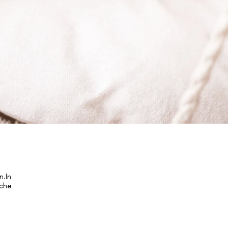
n.In
lche