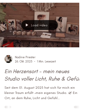
Arbeit für mich so besonders macht. Dieses
Vertrauen, das sich zwischen Mensch, Tier und
Kamera entwickelt. Denn ohne Vertrauen entstehen
keine echten Bilder. Vor ein paar Tagen bekam ich
eine liebe Sprachnachricht von einer Stammkundin.
Sie wollte gern einen Termin für meine
Weihnachtsminis buchen, hatte aber Sorge, dass der
Z
Load video
Nadine Priester
26. Okt. 2025
1 Min. Lesezeit
Ein Herzensort – mein neues
Studio voller Licht, Ruhe & Gefühl
Seit dem 01. August 2025 hat sich für mich ein
kleiner Traum erfüllt –mein eigenes Studio. 🌿 Ein