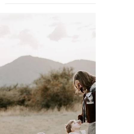
Ort, an dem Ruhe, Licht und Gefühl
zusammenkommen.Ein Raum, in dem ich meiner
Arbeit noch mehr Tiefe geben kann und wo ihr euch
vom ersten Moment an wohlfühlen sollt. Ich liebe
natürliches Licht, warme Farben und echte
Emotionen und genau das spiegelt sich in meinem
Studio wider. Hier darf gelacht, geschnuppert,
gespielt und gekuschelt werden. Ob Familien, Kinder
oder Fellnasen